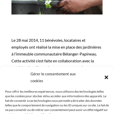
Le 28 mai 2014, 11 bénévoles, locataires et
employés ont réalisé la mise en place des jardinières
à l’immeuble communautaire Bélanger-Papineau.
Cette activité s’est faite en collaboration avec la
participation d’organismes communautaires
Gérer le consentement aux
oeuvrant au sein de l’immeuble de 140 logements,
cookies
La Maison l’Échelon et Le Parcours. L’amélioration
de l’immeuble par l’ajout de fleurs est possible grâce
Pour offrir les meilleures expériences, nous utilisons des technologies telles
au soutien de l’organisme la SHAPEM, gestionnaire
que les cookies pour stocker et/ou accéder aux informations des appareils. Le
fait de consentir à ces technologies nous permettra de traiter des données
de l’immeuble et de la SHDM, propriétaire de
telles que le comportement de navigation ou les ID uniques sur ce site. Le fait de
l’immeuble. Malgré une température nuageuse,
ne pas consentir ou de retirer son consentement peut avoir un effet négatif sur