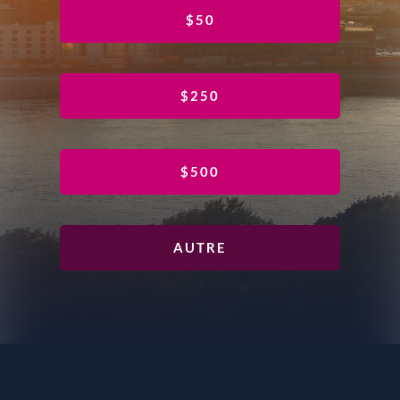
$50
$250
$500
AUTRE