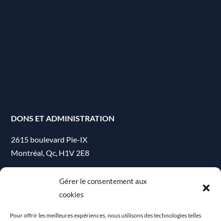
DONS ET ADMINISTRATION
2615 boulevard Pie-IX
Montréal, Qc, H1V 2E8
Téléphone : (514) 254-6110 poste 221
Gérer le consentement aux
cookies
info@lemurier.org
Numéro d'enregistrement d'organisme de bienfaisance :
Pour offrir les meilleures expériences, nous utilisons des technologies telles