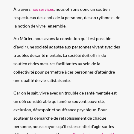
À travers
nos services
, n
ous offrons
donc
un soutien
respectueux
des choix de la personne, de son rythme et de
la notion d
e
vivre
–
ensemble.
Au Mûrier, nous avons la conviction
qu’il est possible
d’avoir une société adaptée aux personnes vivant avec des
troubles de santé mentale
.
La
société
doit
offr
ir
du
soutien et
des mesures facilitantes au sein de la
collectivité pour
permettre à ces personnes
d’atteindre
une qualité de vie satisfaisante.
Car on le sait, v
ivre avec un
trouble
de santé mentale est
un défi considérable qui amène souvent pauvreté,
exclusion, désespoir et souffrance psychique
.
Pour
soutenir la démarche de rétablissement de chaque
personne, n
ous croyons qu’il est
essentiel
d
’
agi
r
sur les