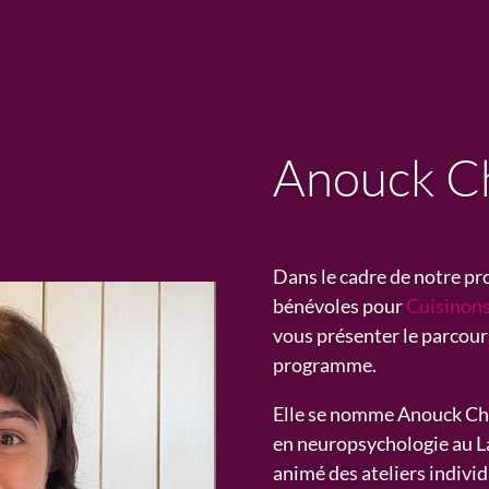
Anouck C
Dans le cadre de notre p
bénévoles pour
Cuisinon
vous présenter le parcour
programme.
Elle se nomme Anouck Cha
en
neuro
psychologie
au L
animé des ateliers indivi