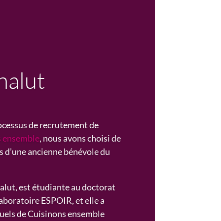
halut
rocessus de recrutement de
s ensemble
,
nous avons choisi
de
s d’
une ancienne bénévole du
lut, est étudiante au
doct
orat
aboratoire ESPOIR
, et elle a
duels de Cuisinons ensemble