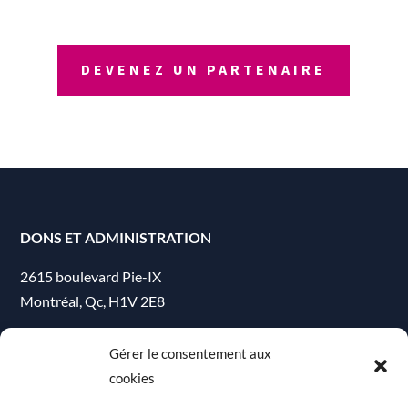
DEVENEZ UN PARTENAIRE
DONS ET ADMINISTRATION
2615 boulevard Pie-IX
Montréal, Qc, H1V 2E8
Téléphone : (514) 254-6110 poste 221
Gérer le consentement aux
cookies
info@lemurier.org