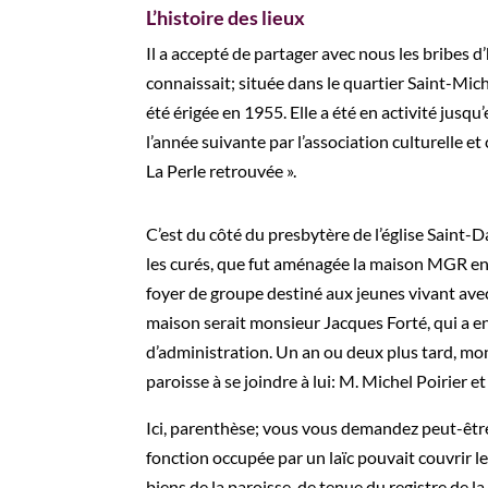
L’histoire des lieux
I
l a accepté de partager avec nous les bribes d’h
connaissait; située dans le quartier Saint-Mich
été érigée en 1955. Elle a été en activité jusqu
l’année suivante par l’association culturelle 
La Perle retrouvée ».
C’est du côté du presbytère de l’église Saint
les curés, que fut aménagée la maison MGR en a
foyer de groupe destiné aux jeunes vivant av
maison serait monsieur Jacques Forté, qui a ens
d’administration. Un an ou deux plus tard, mon
paroisse à se joindre à lui: M. Michel Poirier 
Ici, parenthèse; vous vous demandez peut-être
fonction occupée par un laïc pouvait couvrir le
biens de la paroisse, de tenue du registre de l