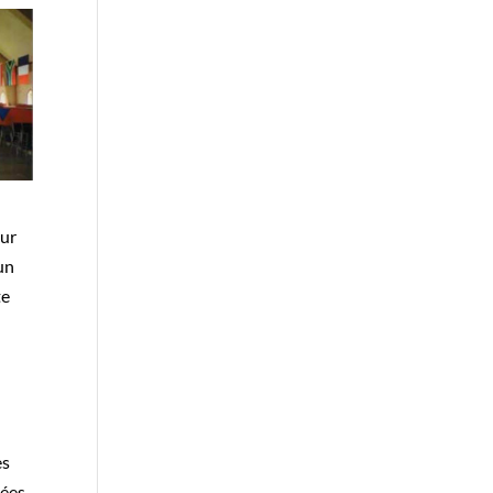
our
un
te
l
es
tées