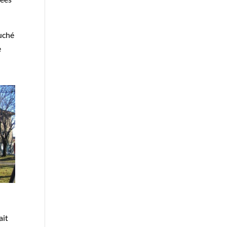
auché
e
ait