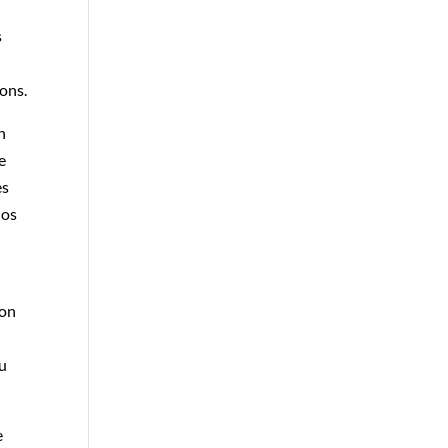
s
ons.
n
e
es
nos
 on
ou
e