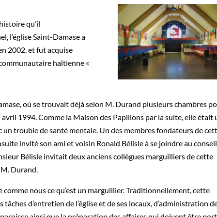
istoire qu’il
el, l’église Saint-Damase a
’en 2002, et fut acquise
et communautaire haïtienne «
-Damase, où se trouvait déjà selon M. Durand plusieurs chambres p
vril 1994. Comme la Maison des Papillons par la suite, elle était 
ec un trouble de santé mentale. Un des membres fondateurs de cet
uite invité son ami et voisin Ronald Bélisle à se joindre au consei
sieur Bélisle invitait deux anciens collègues marguilliers de cette
et M. Durand.
 comme nous ce qu’est un marguillier. Traditionnellement, cette
s tâches d’entretien de l’église et de ses locaux, d’administration d
a paroisse ainsi que la préparation des affaires qui doivent être por