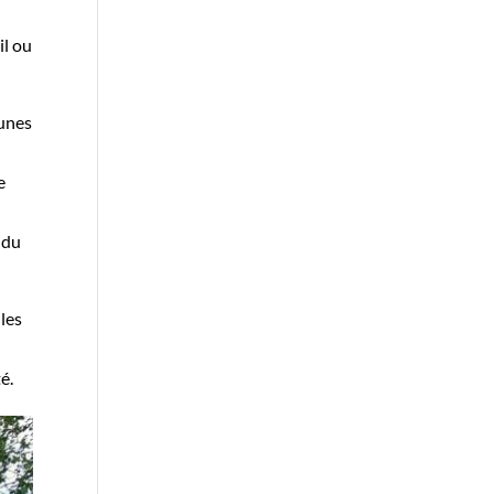
il ou
eunes
e
ndu
 les
té.