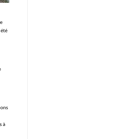
te
 été
e
ions
s à