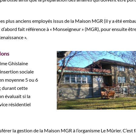
un des plus anciens employés issus de la Maison MGR (il y a été emb
t d’abord fait référence à « Monseigneur » (MGR), pour ensuite êtr
enaissance ».
lons
 Mme
Ghislaine
éinsertion sociale
t en moyenne 5 ou 6
; durant cette
n évaluait si la
ice résidentiel
férer la gestion de la Maison MGR à l’organisme Le Mûrier. C’est f