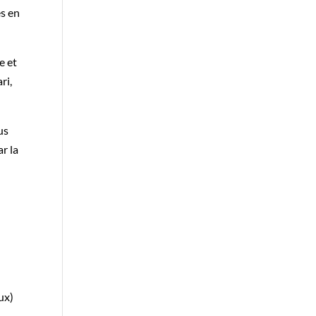
es en
e et
ri,
us
r la
ux)