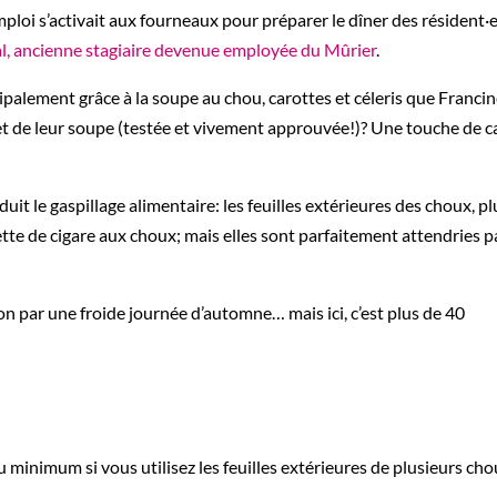
emploi s’activait aux fourneaux pour préparer le dîner des résident·
l, ancienne stagiaire devenue employée du
Mûrier
.
ipalement grâce à la soupe au chou, carottes et céleris que Francin
ret de leur soupe (testée et vivement approuvée!)? Une touche de ca
uit le gaspillage alimentaire: les feuilles extérieures des choux, pl
ette de cigare aux choux; mais elles sont parfaitement attendries pa
 par une froide journée d’automne… mais ici, c’est plus de 40
minimum si vous utilisez les feuilles extérieures de plusieurs cho