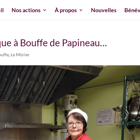
il
Nos actions
À propos
Nouvelles
Bénév
ique à Bouffe de Papineau…
ouffe
,
Le Mûrier