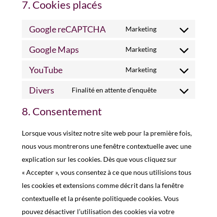
7. Cookies placés
Google reCAPTCHA
Marketing
Consent
Google Maps
to
Marketing
Consent
service
YouTube
to
Marketing
google-
Consent
service
recaptcha
Divers
to
Finalité en attente d’enquête
google-
Consent
service
maps
8. Consentement
to
youtube
service
Lorsque vous visitez notre site web pour la première fois,
divers
nous vous montrerons une fenêtre contextuelle avec une
explication sur les cookies. Dès que vous cliquez sur
« Accepter », vous consentez à ce que nous utilisions tous
les cookies et extensions comme décrit dans la fenêtre
contextuelle et la présente politiquede cookies. Vous
pouvez désactiver l’utilisation des cookies via votre