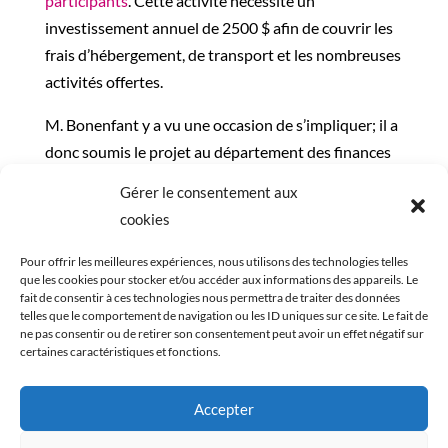
participants
. Cette activité
nécessite
un
investissement
annuel
de 2500
$ afin de couvrir les
frais d’hébergement, de transport et les nombreuses
activités offertes.
M. Bonenfant y a vu une occasion de s’impliquer; il a
donc soumis le projet au département des finances
de Mallette CPA, et nous venons tout juste de
Gérer le consentement aux
recevoir la confirmation que le cabinet nous
cookies
remettra un montant de 500 $ en appui à cette
activité en plein air.
Pour offrir les meilleures expériences, nous utilisons des technologies telles
que les cookies pour stocker et/ou accéder aux informations des appareils. Le
fait de consentir à ces technologies nous permettra de traiter des données
Merci à Mallette CPA ainsi qu’à M. Léo Bonenfant,
telles que le comportement de navigation ou les ID uniques sur ce site. Le fait de
qui démontre par là à quel point il a à cœur la
ne pas consentir ou de retirer son consentement peut avoir un effet négatif sur
certaines caractéristiques et fonctions.
mission de notre organisme!
Accepter