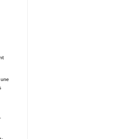
ent
à une
s
-