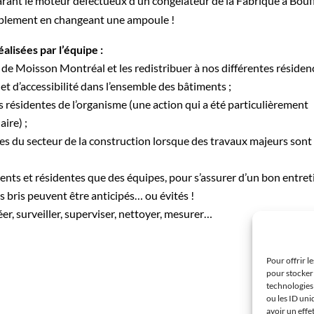
éparant le moteur défectueux d’un congélateur de la Fabrique à Bouf
implement en changeant une ampoule !
alisées par l’équipe :
 de Moisson Montréal et les redistribuer à nos différentes résidenc
et d’accessibilité dans l’ensemble des bâtiments ;
s résidentes de l’organisme (une action qui a été particulièrement
aire) ;
es du secteur de la construction lorsque des travaux majeurs sont
dents et résidentes que des équipes, pour s’assurer d’un bon entret
des bris peuvent être anticipés… ou évités !
réer, surveiller, superviser, nettoyer, mesurer…
Pour offrir l
pour stocker 
technologies
ou les ID uni
avoir un effe