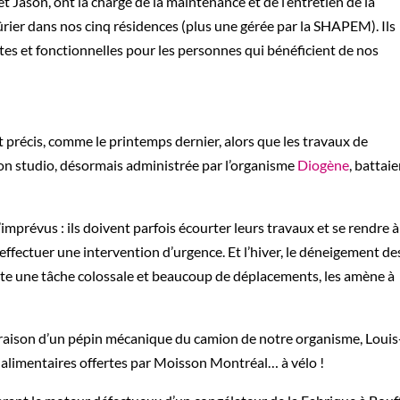
 Jason, ont la charge de la maintenance et de l’entretien de la
ûrier dans nos cinq résidences (plus une gérée par la SHAPEM). Ils
tes et fonctionnelles pour les personnes qui bénéficient de nos
t précis, comme le printemps dernier, alors que les travaux de
on studio, désormais administrée par l’organisme
Diogène
, battai
mprévus : ils doivent parfois écourter leurs travaux et se rendre 
effectuer une intervention d’urgence. Et l’hiver, le déneigement de
ente une tâche colossale et beaucoup de déplacements, les amène à
n raison d’un pépin mécanique du camion de notre organisme, Louis
s alimentaires offertes par Moisson Montréal… à vélo !