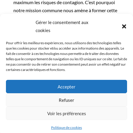
maximum les risques de contagion. C’est pourquoi
notre mission commune nous amène à former cette
alliance naturelle. La Maison Saint-Dominique
Gérer le consentement aux
devrait recevoir ses premiers plats d’ici quelques
cookies
jours.
Pour offrir les meilleures expériences, nous utilisons des technologies telles
Nous tenons à remercier tous ceux qui ont rendu
que les cookies pour stocker et/ou accéder aux informations des appareils. Le
fait de consentir à ces technologies nous permettra de traiter des données
cette collaboration possible, et plus
telles que le comportement de navigation ou les ID uniques sur ce site. Le fait de
particulièrement nos employés et nos fournisseurs
ne pas consentir ou de retirer son consentement peut avoir un effet négatif sur
certaines caractéristiques et fonctions.
de denrées alimentaires.
Accepter
Refuser
Voir les préférences
© 2026 Le Mûrier. Tous droits réservés.
Politique de cookies