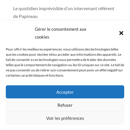
Le quotidien imprévisible d’un intervenant référent
de Papineau
Un regard sur notre équipe des bâtiments et la
Gérer le consentement aux
distribution des denrées alimentaires au Mûrier
cookies
Un 5 à 7 chocolaté réussi pour encourager la
Pour offrir les meilleures expériences, nous utilisons des technologies telles
Fabrique à Bouffe
que les cookies pour stocker et/ou accéder aux informations des appareils. Le
fait de consentir à ces technologies nous permettra de traiter des données
L’histoire du Mûrier, 40 ans de services à la
telles que le comportement de navigation ou les ID uniques sur ce site. Le fait de
communauté
ne pas consentir ou de retirer son consentement peut avoir un effet négatif sur
certaines caractéristiques et fonctions.
Commentaires récents
Accepter
Innover pour mieux accompagner - Le Mûrier
dans
Cuisinons Ensemble : un bilan pour mieux repartir!
Refuser
Voir les préférences