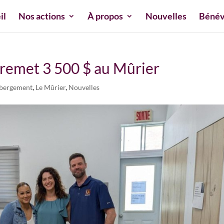
il
Nos actions
À propos
Nouvelles
Bénév
remet 3 500 $ au Mûrier
bergement
,
Le Mûrier
,
Nouvelles