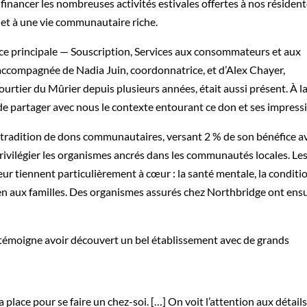
financer les nombreuses activités estivales offertes à nos résiden
e et à une vie communautaire riche.
rice principale — Souscription, Services aux consommateurs et aux
 accompagnée de Nadia Juin, coordonnatrice, et d’Alex Chayer,
ourtier du Mûrier depuis plusieurs années, était aussi présent. À l
de partager avec nous le contexte entourant ce don et ses impress
ne tradition de dons communautaires, versant 2 % de son bénéfice a
privilégier les organismes ancrés dans les communautés locales. Le
eur tiennent particulièrement à cœur : la santé mentale, la conditi
ien aux familles. Des organismes assurés chez Northbridge ont ens
 témoigne avoir découvert un bel établissement avec de grands
 place pour se faire un chez-soi. […] On voit l’attention aux détail