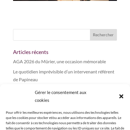
Articles récents
AGA 2026 du Mûrier, une occasion mémorable
Le quotidien imprévisible d’un intervenant référent
de Papineau
Un regard sur notre équipe des bâtiments et la
Gérer le consentement aux
distribution des denrées alimentaires au Mûrier
cookies
Un 5 à 7 chocolaté réussi pour encourager la
Pour offrir les meilleures expériences, nous utilisons des technologies telles
Fabrique à Bouffe
que les cookies pour stocker et/ou accéder aux informations des appareils. Le
fait de consentir à ces technologies nous permettra de traiter des données
L’histoire du Mûrier, 40 ans de services à la
telles que le comportement de navigation ou les ID uniques sur ce site. Le fait de