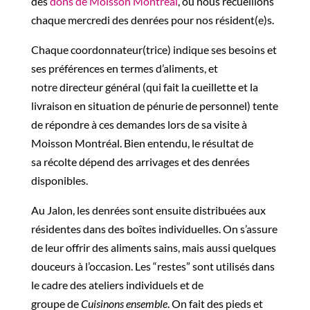
des
dons de Moisson Montréal
, où nous recueillons
chaque mercredi des denrées pour nos résident(e)s.
Chaque coordonnateur(
trice
) indique ses
besoins et
ses
préférences en termes d’aliments
, et
notre
directeur général
(
qui fait la cueillette et la
livraison en
sit
uation de pénurie de personnel) tente
de répondre à ces demandes lors de sa visite à
Moisson Montréal.
Bien entendu, le résultat de
sa
récolte
dépend des arrivages et des denrées
disponibles.
Au Jalon,
les denrées sont
ensuite
distribuées
aux
résidentes
dans des boîtes individuelles. On s’assure
de leur offrir des aliments sains
, mais aussi q
uelques
douceurs à l’occasion. Les
“restes” sont utilisés dans
le cadre des ateliers individuels et de
groupe
de
Cuisinons ensemble
.
On fait des pieds et