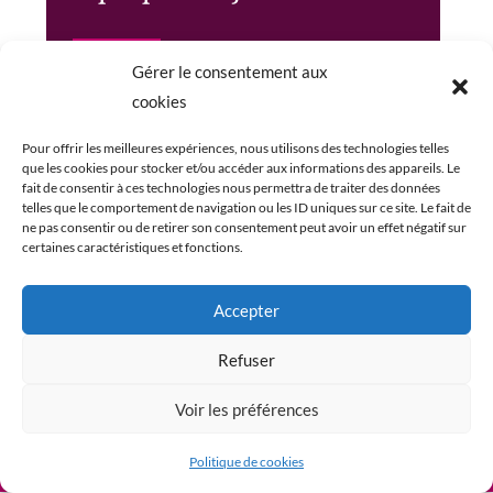
Gérer le consentement aux
Le Jalon
est la
seule résidence au Québec à
cookies
desservir les femmes vivant avec un trouble de
Pour offrir les meilleures expériences, nous utilisons des technologies telles
santé mentale et des problématiques liées à la
que les cookies pour stocker et/ou accéder aux informations des appareils. Le
fait de consentir à ces technologies nous permettra de traiter des données
justice
.
Découvrez
nos services résidentiels
et
telles que le comportement de navigation ou les ID uniques sur ce site. Le fait de
apprenez-en plus sur
l’insécurité alimentaire et
ne pas consentir ou de retirer son consentement peut avoir un effet négatif sur
certaines caractéristiques et fonctions.
nos actions pour y remédier.
Accepter
Refuser
Voir les préférences
© 2026 Le Mûrier. Tous droits réservés.
Politique de cookies