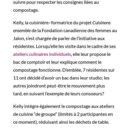
suivre pour respecter les consignes liées
au
compostage
.
Kelly, la cuisinière
–
formatrice du projet
Cuisinons
ensemble
de la
F
ondation canadienne des femmes
a
u
Jalon
,
s’est
chargée de parler d
e l’initiative
aux
résidentes. Lorsqu’elle les visite dans le cadre de ses
ateliers culinaires individuels
, elle leur propose le
bac de comptoir et leur explique comment le
compostage fonctionne.
D’emblée, 7 résidentes sur
11 ont décidé d’avoir un bac dans leur studio
; les
autres
joindront
peut-être
le mouvement
plus
tard
,
en suivant l’exemple de leurs
consoeurs
?
Kelly intègre également l
e compostage aux ateliers
de cuisine “de groupe” (limités à 2 participantes en
ce moment)
, réduisant ainsi les déchets de table.