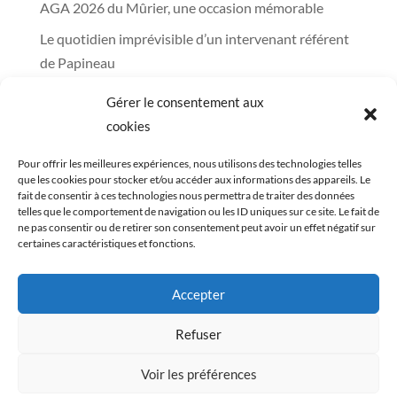
AGA 2026 du Mûrier, une occasion mémorable
Le quotidien imprévisible d’un intervenant référent
de Papineau
Un regard sur notre équipe des bâtiments et la
Gérer le consentement aux
distribution des denrées alimentaires au Mûrier
cookies
Un 5 à 7 chocolaté réussi pour encourager la
Pour offrir les meilleures expériences, nous utilisons des technologies telles
Fabrique à Bouffe
que les cookies pour stocker et/ou accéder aux informations des appareils. Le
fait de consentir à ces technologies nous permettra de traiter des données
L’histoire du Mûrier, 40 ans de services à la
telles que le comportement de navigation ou les ID uniques sur ce site. Le fait de
communauté
ne pas consentir ou de retirer son consentement peut avoir un effet négatif sur
certaines caractéristiques et fonctions.
Commentaires récents
Accepter
Innover pour mieux accompagner - Le Mûrier
dans
Cuisinons Ensemble : un bilan pour mieux repartir!
Refuser
Voir les préférences