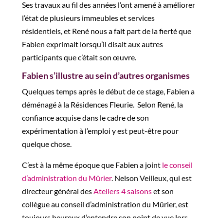
Ses travaux au fil des années l’ont amené
à améliorer
l’état de
plusieurs immeubles et services
résidentiels, et René nous a fait part de la fierté que
Fabien exprimait lorsqu’il disait aux autres
participants que c’était son œuvre.
Fabien s’illustre au sein d’autres organismes
Quelques temps après le début de ce stage, Fabien a
déménag
é à la Résidences
Fleurie
.
Selon René, la
confiance acquise dans le cadre de son
expérimentation à l’emploi y est peut-être pour
quelque chose.
C’est à la même époque que Fabien a joint
le conseil
d’administration du Mûrier
. Nelson Veilleux, qui est
directeur général des
Ateliers 4 saisons
et son
collègue au conseil d’administration du Mûrier, est
toujours heureux d’entendre son point de vue lors