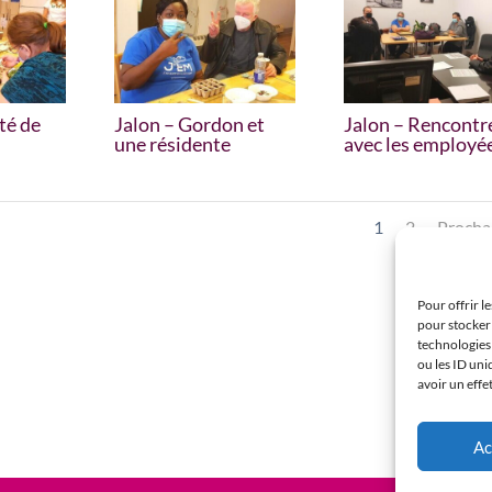
té de
Jalon – Gordon et
Jalon – Rencontr
une résidente
avec les employé
1
2
Procha
Pour offrir l
pour stocker 
technologies
ou les ID uni
avoir un effe
Ac