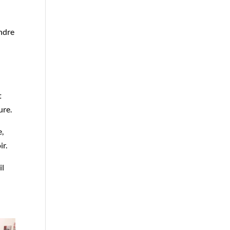
endre
t
ure.
e,
ir.
il