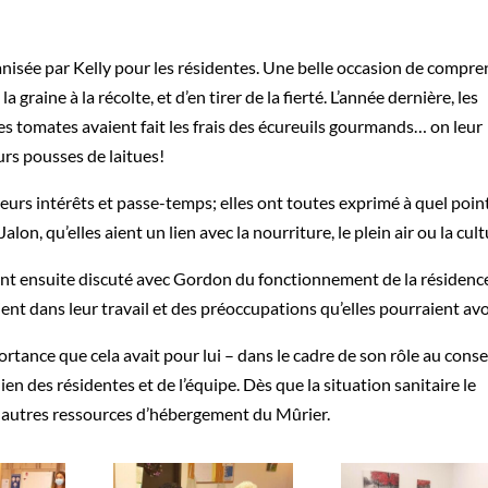
rganisée par Kelly pour les résidentes. Une belle occasion de compr
 graine à la récolte, et d’en tirer de la fierté. L’année dernière, les
es tomates avaient fait les frais des écureuils gourmands… on leur
urs pousses de laitues!
 leurs intérêts et passe-temps; elles ont toutes exprimé à quel poin
alon, qu’elles aient un lien avec la nourriture, le plein air ou la cult
 ont ensuite discuté avec Gordon du fonctionnement de la résidenc
ient dans leur travail et des préoccupations qu’elles pourraient avo
portance que cela avait pour lui – dans le cadre de son rôle au conse
en des résidentes et de l’équipe. Dès que la situation sanitaire le
5 autres ressources d’hébergement du Mûrier.