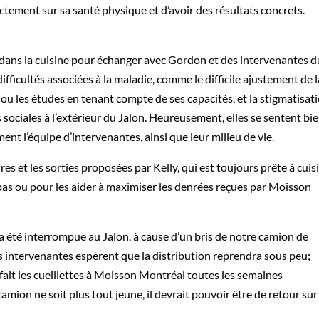
rectement sur sa santé physique et d’avoir des résultats concrets.
 dans la cuisine pour échanger avec Gordon et des intervenantes d
difficultés associées à la maladie, comme le difficile ajustement de l
il ou les études en tenant compte de ses capacités, et la stigmatisat
s sociales à l’extérieur du Jalon. Heureusement, elles se sentent bi
nt l’équipe d’intervenantes, ainsi que leur milieu de vie.
res et les sorties proposées par Kelly, qui est toujours prête à cuis
repas ou pour les aider à maximiser les denrées reçues par Moisson
a été interrompue au Jalon, à cause d’un bris de notre camion de
les intervenantes espèrent que la distribution reprendra sous peu;
fait les cueillettes à Moisson Montréal toutes les semaines
mion ne soit plus tout jeune, il devrait pouvoir être de retour sur