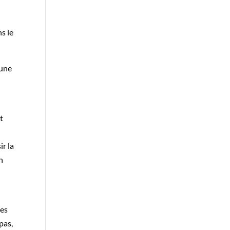
ns le
 une
t
r la
n
ées
pas,