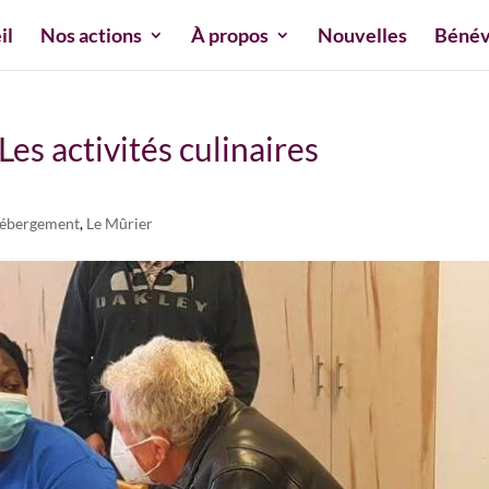
il
Nos actions
À propos
Nouvelles
Bénév
es activités culinaires
ébergement
,
Le Mûrier