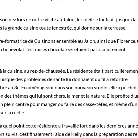
on nez lors de notre visite au Jalon; le soleil se faufilait jusque da
s la grande cuisine toute fenestrée, qui donne sur la terrasse.
ère-formatrice de Cuisinons ensemble au Jalon, ainsi que Florence,
u bénévolat: les fraises chocolatées étaient particulièrement
 la cuisine, au rez-de-chaussée. La résidente était particulièremen
puisque des problèmes de santé lui donnaient du fil à retordre
bre au 3e. En aménageant dans son nouveau studio, elle a pu choisi
 des thèmes qui lui sont chers, la mer et la nature. Elle profite d’u
en plein centre pour manger ou faire des casse-têtes, et même d’un
ur la ruelle.
 quel point cette résidente a travaillé fort dans les dernières ann
rs suivis, c’est finalement l’aide de Kelly dans la préparation des re